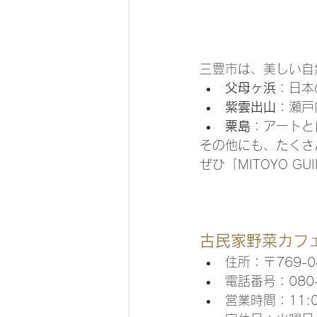
三豊市は、美しい自
父母ヶ浜
：日本
紫雲出山
：瀬戸
粟島
：アートと
その他にも、たくさ
ぜひ「MITOYO G
古民家野菜カフ
住所：〒769-
電話番号：080-
営業時間：11:0