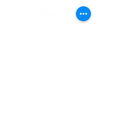
Japanese Heritage Café
“Saisai”
Postal Code :
769-0402
3528 Saitanaka, Saita-cho, Mitoyo City, Kagawa
Japan
+81-80-3163-1831
sai_sai@yahoo.ne.jp
About Saisai
Menu
Shop
Contact Us (Access)
Description based on the Specified Commercial Transactions
Act
Cookies Policy
©2023 by Izumiya Co., Ltd, ALL Right Reserved