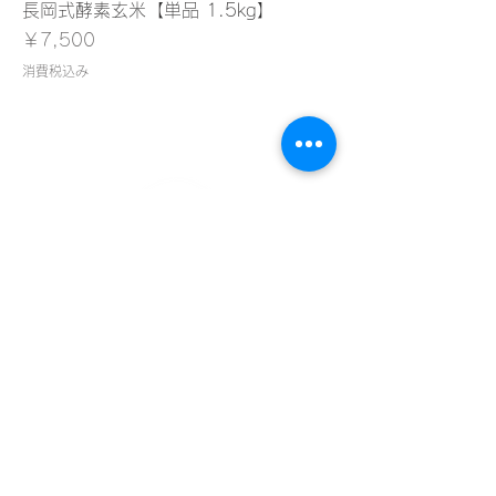
長岡式酵素玄米【単品 1.5kg】
価格
￥7,500
消費税込み
古民家野菜カフェ菜々
cafe saisai
〒769-0402
香川県三豊市財田町財田中3528
080-3163-1831
sai_sai@yahoo.ne.jp
菜々について
メニュー
​ショップ