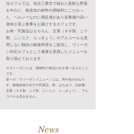
当カフェでは、地元三豊市で採れた新鮮な野菜
を中心に、無添加の材料や調味料にこだわっ
た、ヘルシーなのに満足感があり栄養価の高い
身体が喜ぶ食事をお届けするカフェです。
お肉・乳製品はもちろん、五葷（ネギ類、ニラ
類、ニンニク、らっきょう）やアルコールも使
用しない独自の精進料理をご提供し、ヴィーガ
ン対応カフェとして健康を意識したメニューを
取り揃えております。
※ヴィーガンとは、植物性の食品のみを食べる人のこと
です。
菜々の「ヴィーガンメニュー」には、肉や魚のみなら
ず、動物由来の出汁や乳製品、卵、はちみつ、白砂糖、
五葷（ネギ類、ニラ類、ニンニク、らっきょう）、アル
コールも含みません。
News